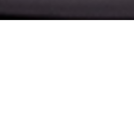
能古うどんの店舗では
繁忙時を除き、下茹でや茹で置きせず、
お客様のご注文をいただいてから麺を茹で始めま
す。
そして、全ての麺を流水で洗ったあと、
氷水でしっかりと締めています。
本当に美味しいうどんを召し上がって頂けるよう
に、
ひと手間、ふた手間、「み手間」をかけた、
麺