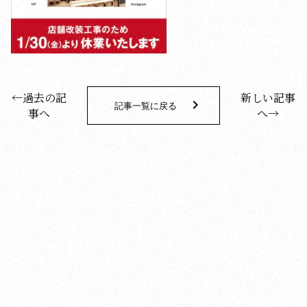
←過去の記
新しい記事
keyboard_arrow_right
記事一覧に戻る
事へ
へ→