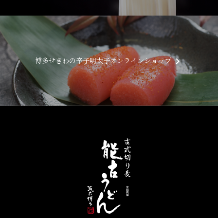
keyboard_arrow_right
博多せきわの辛子明太子
オンラインショップ