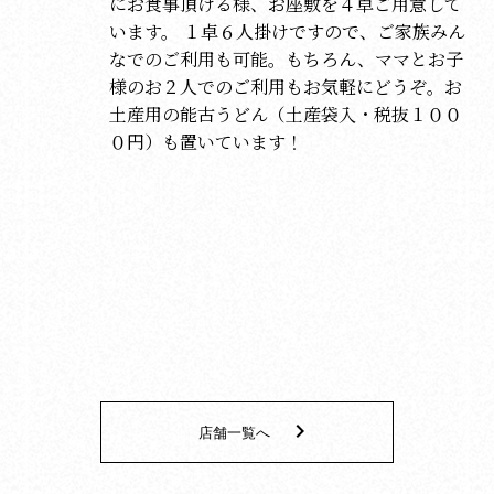
にお食事頂ける様、お座敷を４卓ご用意して
います。 １卓６人掛けですので、ご家族みん
なでのご利用も可能。もちろん、ママとお子
様のお２人でのご利用もお気軽にどうぞ。お
土産用の能古うどん（土産袋入・税抜１００
０円）も置いています！
keyboard_arrow_right
店舗一覧へ