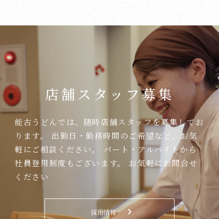
店舗スタッフ募集
能古うどんでは、随時店舗スタッフを募集してお
ります。
出勤日・勤務時間のご希望など、お気
軽にご相談ください。
パート・アルバイトから
社員登用制度もございます。
お気軽にお問合せ
ください
keyboard_arrow_right
採用情報