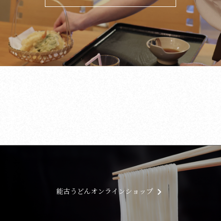
keyboard_arrow_right
能古うどん
オンラインショップ