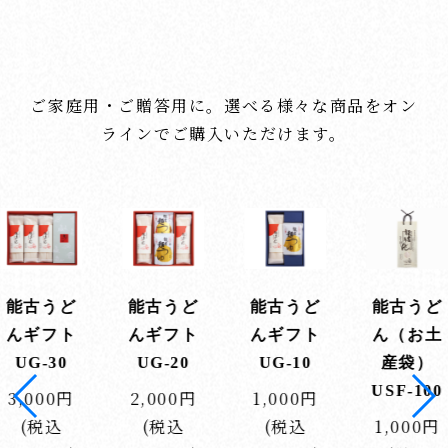
ご家庭用・ご贈答用に。選べる様々な商品をオン
ラインでご購入いただけます。
能古うど
能古うど
能古麺つ
能古うど
んギフト
ん（お土
ゆUD-30
ん（和紙
UG-10
産袋）
袋）UP-
300円(税
USF-100
60
1,000円
込324円)
(税込
1,000円
600円(税