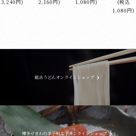
1,080円)
(税込
込648円)
1,080円)
keyboard_arrow_right
能古うどん
オンラインショップ
keyboard_arrow_right
博多せきわの辛子明太子
オンラインショップ